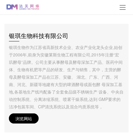
银琪生物科技有限公司
银琪生物作为江苏省高新技术企业、农业产业化龙头企业,始创
于2006年,前身为安徽莱斯生物工程有限公司,2015年注册“宏
玑酵母”品牌。公司主要从事酵母及酵母深加工产品、医药中间
体、生物有机肥等产品的研发、生产与销售，其中，主营的酵
母及酵母深加工产品在江苏、安徽、 湖北、广东、广西、河
南、河北、新疆等地建有大型的啤酒酵母或面包酵 母深加工基
地,各基地生产线均配备了全套食品级不锈钢生产 设备、中央自
动控制系统、分离浓缩系统、喷雾干燥系统,达到 GMP要求的
洁净包装车间、CIP清洗系统以及混合均质系统等，
浏览网站